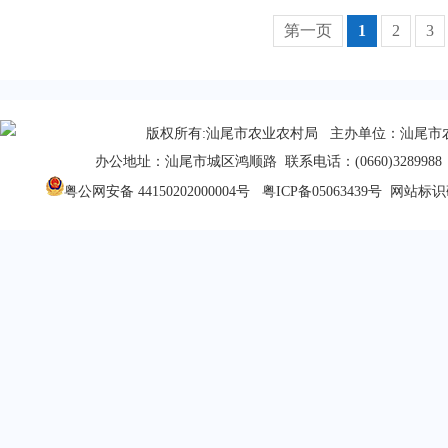
第一页
1
2
3
版权所有:汕尾市农业农村局 主办单位：汕尾市
办公地址：汕尾市城区鸿顺路 联系电话：(0660)3289988 
粤公网安备 44150202000004号
粤ICP备05063439号
网站标识码：