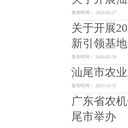
发布时间： 2024-02-27
关于开展2
新引领基地
发布时间： 2024-01-26
汕尾市农业
发布时间： 2023-12-31
广东省农机
尾市举办