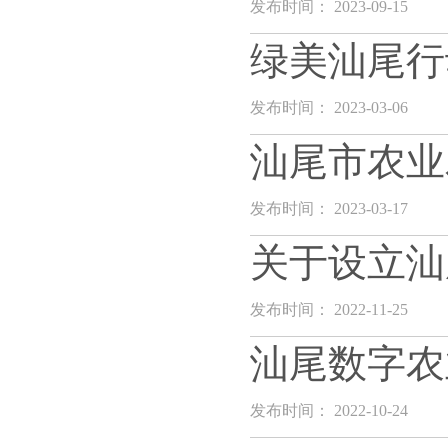
发布时间： 2023-09-15
绿美汕尾行
发布时间： 2023-03-06
汕尾市农业
发布时间： 2023-03-17
关于设立汕
发布时间： 2022-11-25
汕尾数字农业
发布时间： 2022-10-24