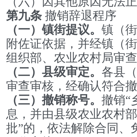
（六）因其他原因无法
‌第
九
条
撤销辞退程序‌
（
一）镇街提议
。
镇（
附佐证依据，并经镇（
组织部、农业农村局审
（
二）县级审定
。
各县
审查审核，经确认符合
（
三）撤销称号。
撤销“
息，并由县级农业农村部
批”的，依法解除合同、