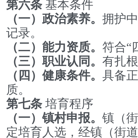
‌第
六
条
基本条件‌
（
一）
‌政治素养
。
拥护
记录。
（
二）
‌能力资质
。
符合“
（
三）
‌职业认同
。
有扎
（
四
）
健康条件。
具备
质。
‌第
七
条
培育程序‌
（
一）镇村
申报
。
镇（
定培育人选，经镇（街