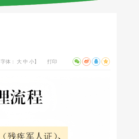
程
【字体：
大
中
小
】
打印