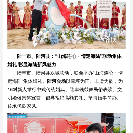
陆丰市、陆河县：“山海连心・情定海陆”联动集体
婚礼
彰显海陆新风魅力
陆丰市、陆河县双城联动，联合举办“山海连心・情
定海陆”集体婚礼。
陆河会场
以草坪为证、非遗为韵，为
16对新人举行中式传统婚典、陆丰钱鼓舞民俗表演、文
明婚俗集体宣誓，倡导拒绝高额彩礼、坚持婚事简办、
传承优良家风。