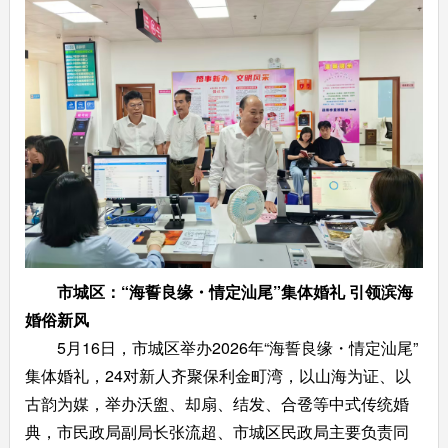
市城区：“海誓良缘・情定汕尾”集体婚礼 引领滨海
婚俗新风
5月16日，市城区举办2026年“海誓良缘・情定汕尾”
集体婚礼，24对新人齐聚保利金町湾，以山海为证、以
古韵为媒，举办沃盥、却扇、结发、合卺等中式传统婚
典，市民政局副局长张流超、市城区民政局主要负责同