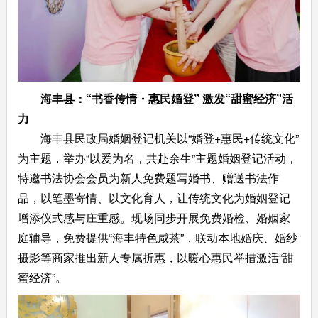
海丰县：
“书香传情・惠民婚登”
激发“
甜蜜
经济”活
力
海丰县民政局婚姻登记机关以“婚登+惠民+传统文化”
为主题，举办“以爱为名，共赴余生”主题婚姻登记活动，
特邀书法协会会员为新人免费题写婚书、赠送书法作
品，以笔墨寄情、以文化育人，让传统文化为婚姻登记
增添仪式感与庄重感。现场同步开展免费婚检、婚姻家
庭辅导，免费提供“海丰特色咸茶”，联动本地婚庆、婚纱
摄影等商家推出新人专属折惠，以暖心惠民举措激活“甜
蜜经济”。