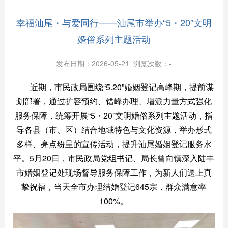
幸福汕尾・与爱同行——汕尾市举办“5・20”文明
婚俗系列主题活动
发布日期：2026-05-21 浏览次数：
-
近期，市民政局围绕“5.20”婚姻登记高峰期，提前谋
划部署，通过扩容预约、错峰办理、增派力量方式强化
服务保障，统筹开展“5・20”文明婚俗系列主题活动，指
导各县（市、区）结合地域特色与文化资源，举办形式
多样、亮点纷呈的宣传活动，提升汕尾婚姻登记服务水
平。5月20日，市民政局党组书记、局长曾向镇深入陆丰
市婚姻登记处现场督导服务保障工作，为新人们送上真
挚祝福，当天全市办理结婚登记645宗，群众满意率
100%。