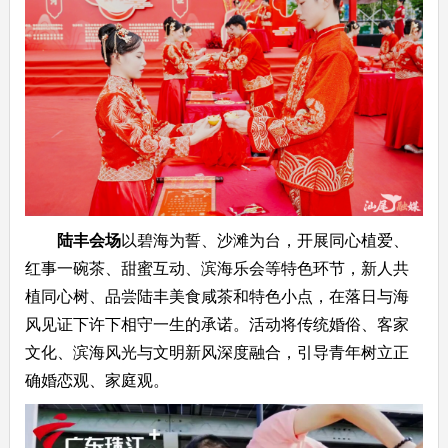
陆丰会场
以碧海为誓、沙滩为台，开展同心植爱、
红事一碗茶、甜蜜互动、滨海乐会等特色环节，新人共
植同心树、品尝陆丰美食咸茶和特色小点，在落日与海
风见证下许下相守一生的承诺。活动将传统婚俗、客家
文化、滨海风光与文明新风深度融合，引导青年树立正
确婚恋观、家庭观。