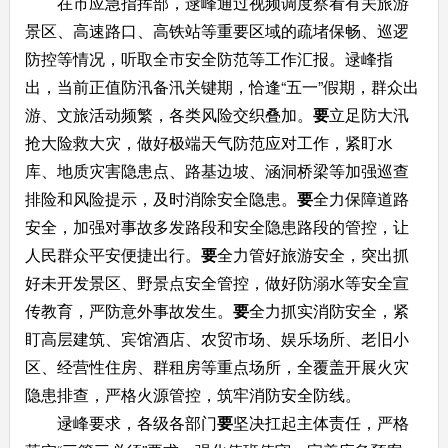
在
市
应急指挥
部，逯峰通过视频调度察看有关旅游
景区
、高速路口
、高铁站
等重要区域的疏堵保畅、巡逻
防控等情况，听取全市
安全防范
等工作汇
报。逯峰指
出，当前正值防汛备汛关键期，恰逢
“五一”假期，
群众出
游、文旅活动频繁，各类风险交织叠加
。
要
立足防大汛
抢大险救大灾，做好极端天气防范应对工作，紧盯
水
库、地质灾害
隐患
点、
路基边坡、涵洞
桥梁等加强
巡查
排险
和风险提示，及时消除
安全
隐
患。
要
全力保障道路
安全，加强对事故多发路段和安全隐患路段的管控，让
人民群众平安便捷出行。
要
全力管好旅游安全，突出抓
好未开发景区、野景点安全管控，做好防溺水等安全宣
传教育，严防意外事故发生。
要
全力抓实消防安全，紧
盯高层建筑、宾馆酒店、农贸市场、娱乐场所、老旧小
区、经营性住房、群租房等重点场所，全覆盖开展火灾
隐患排查，
严格火源管控，筑牢消防安全防线。
逯峰要求，各级各部门
要
坚决扛起主体责任，严格