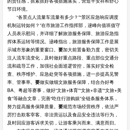
的责任感
，抓紧抓好各项措施落实，营造平安祥和舒心
节日环境
。
“
各景点人流量车流量有多少
？
”
“景区应急响应调度
机制运转如何？”在市旅游工作指挥部，逯峰向
值班值守
人员表示慰问，并
详细了解旅游服务保障、旅游应急指
挥体系运转等情况。逯峰指出
，
旅游服务保障
工作是展
示城市形象的重要窗口。
要
加大前置备勤力度，
密切关
注
人流车流变化
，
及时做好
重点路段、重点部位交通
分
流和疏导工作，
加强社会面巡逻管控
，
落实好
安全检
查、秩序维护、应急处突等各项措施，进一步提高见警
率、管事率。
要
做实
做细
文旅服务保障，
结合办好
粤
BA
、粤超等赛事，做好
“文旅
+
体育”“文旅
+
非遗”“文旅
+
美
食”等融合文章，
完善
“吃住行游购娱”全链条服务
体系，
努力提高服务保障质量。
要
规范市场经营秩序，依法
严
厉打击
欺客宰客、非法营运以及
食品安全违法等行为，
及时回应游客诉求关切，
让游客乘兴而来、满意而归。