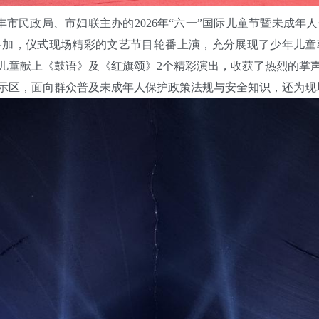
市民政局、市妇联主办的2026年“六一”国际儿童节暨未成年
人参加，仪式现场精彩的文艺节目轮番上演，充分展现了少年儿
障儿童献上《鼓语》及《红旗颂》2个精彩演出，收获了热烈的掌
示区，面向群众普及未成年人保护政策法规与安全知识，还为现