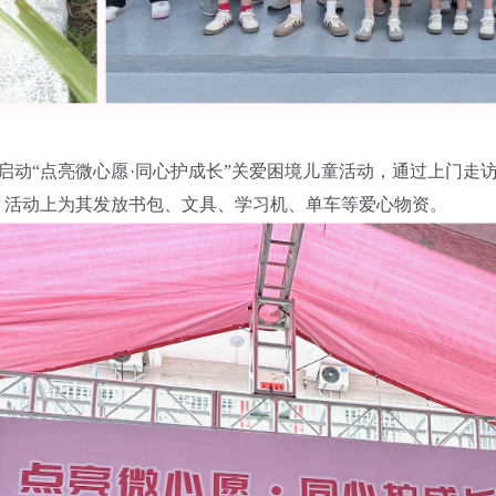
启动“点亮微心愿·同心护成长”关爱困境儿童活动，通过上门
愿，活动上为其发放书包、文具、学习机、单车等爱心物资。