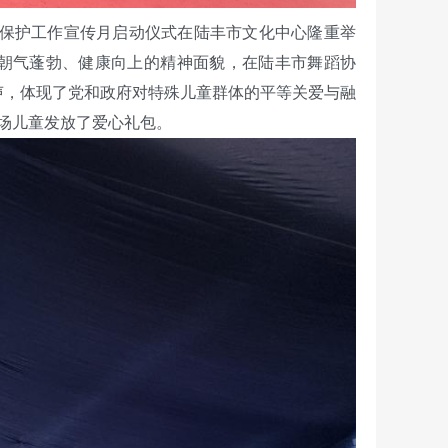
人保护工作宣传月启动仪式在陆丰市文化中心隆重举
童朝气蓬勃、健康向上的精神面貌，在陆丰市舞蹈协
声，体现了党和政府对特殊儿童群体的平等关爱与融
场儿童发放了爱心礼包。