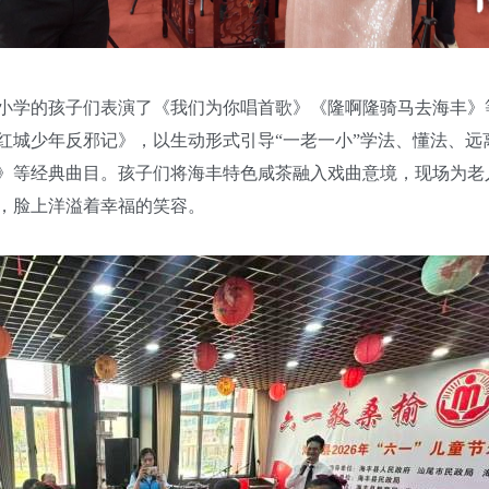
小学的孩子们表演了《我们为你唱首歌》《隆啊隆骑马去海丰》
红城少年反邪记》，以生动形式引导“一老一小”学法、懂法、远
》等经典曲目。孩子们将海丰特色咸茶融入戏曲意境，现场为老
，脸上洋溢着幸福的笑容。