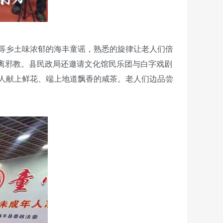
等乡土味浓郁的海丰童谣，熟悉的旋律让老人们倍
离邪教。县民政局还邀请文化馆民乐团与白字戏剧
人献上鲜花、端上地道飘香的咸茶。老人们边品尝