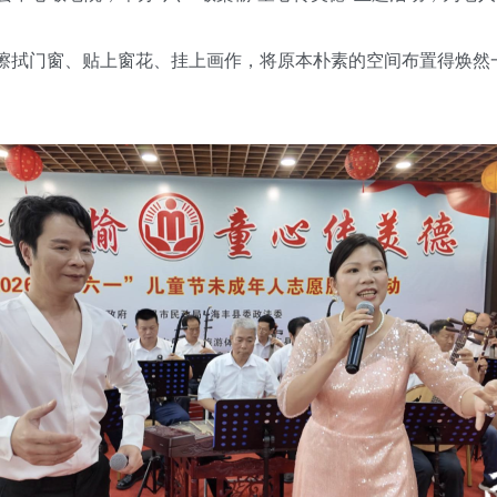
、擦拭门窗、贴上窗花、挂上画作，将原本朴素的空间布置得焕然