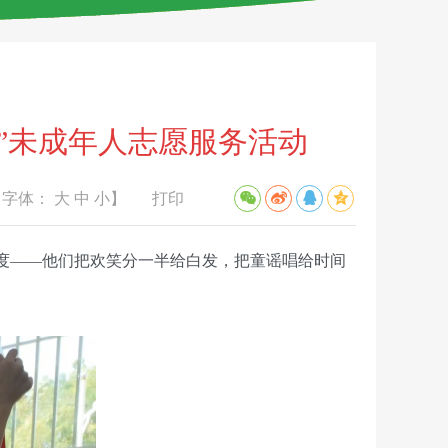
 ”未成年人志愿服务活动
【字体：
大
中
小
】
打印
度——他们把欢笑分一半给白发，把童谣唱给时间