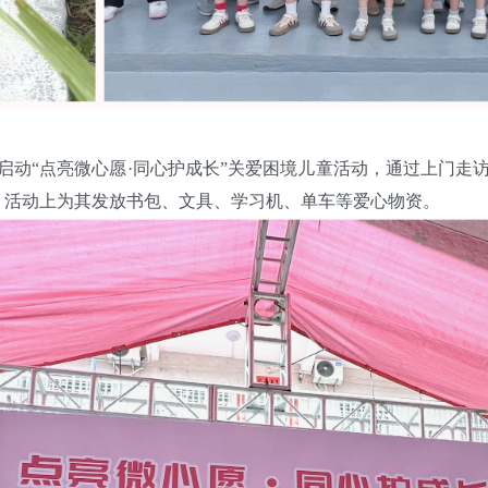
启动“点亮微心愿·同心护成长”关爱困境儿童活动，通过上门
愿，活动上为其发放书包、文具、学习机、单车等爱心物资。