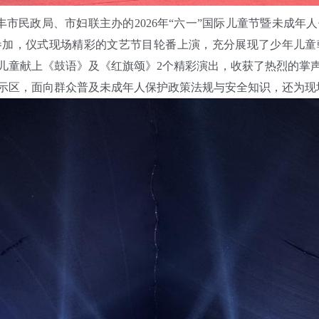
市民政局、市妇联主办的2026年“六一”国际儿童节暨未成年
人参加，仪式现场精彩的文艺节目轮番上演，充分展现了少年儿
障儿童献上《鼓语》及《红旗颂》2个精彩演出，收获了热烈的掌
示区，面向群众普及未成年人保护政策法规与安全知识，还为现