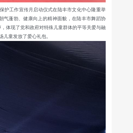
人保护工作宣传月启动仪式在陆丰市文化中心隆重举
童朝气蓬勃、健康向上的精神面貌，在陆丰市舞蹈协
声，体现了党和政府对特殊儿童群体的平等关爱与融
场儿童发放了爱心礼包。