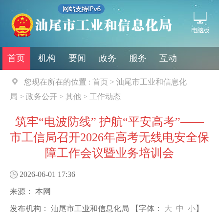
首页
机构
要闻
政务
服务
互动
您现在所在的位置 :
首页
>
汕尾市工业和信息化
局
>
政务公开
>
其他
>
工作动态
筑牢“电波防线” 护航“平安高考”——
市工信局召开2026年高考无线电安全保
障工作会议暨业务培训会
2026-06-01 17:36
来源：
本网
发布机构：
汕尾市工业和信息化局
【字体：
大
中
小
】