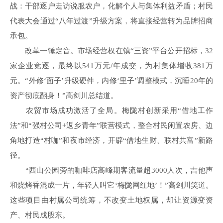
战：干部逐户走访说服农户，化解个人与集体利益矛盾；村民
代表大会通过“八年过渡”升级方案，将直接经营转为品牌招商
承包。
改革一锤定音。市场经营权在镇“三资”平台公开招标，32
家企业竞逐，最终以541万元/年成交，为村集体增收381万
元。“外修‘面子’升级硬件，内修‘里子’调整模式，沉睡20年的
资产彻底翻身！”高剑川总结道。
农贸市场成功激活了全局。梅陇村创新采用“借地工作
法”和“强村公司+返乡青年”联营模式，整合村民闲置农房、边
角地打造“村咖”和夜市经济，开辟“借地生财、联村共富”新路
径。
“西山公园旁的咖啡店高峰期客流量超3000人次，吉他声
和烧烤香混成一片，年轻人叫它‘梅陇网红地’！”高剑川笑道。
这些项目由村属公司统筹，不改变土地权属，却让资源变资
产、村民成股东。