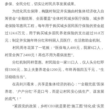
参保、全民分红，切实让村民共享发展成果。
为优化民生保障，梅陇村制定并实施由村集体经济收入自
筹资金“全额统筹、全面覆盖”全体村民城乡医疗保险、城乡养
老保险等惠民工程，每年用于购买城乡居民医疗保险的资金超
过124.6万元，用于购买城乡居民养老保险的支出超过10.8万
元；制定并实施年终分红和特困人员医疗、生活救助金机制。
村民周冬花算了一笔账：“医保每人400元，我家6口人，
村里全掏了2400元！再也不用为看病发愁”。
分红机制同样普惠。村民陆全一家11口人，仅人头分红即
得3300元，加上夫妻养老金1200元，年终再领四五千元，“生
活稳稳当当”。
在高剑川看来，共享是集体经济的初心：“‘全额兜底’医保
养老、‘户户分红’不是口号，而是让村民安心搞生产、谋发展
的底气！”
“紧跟党的政策，乡村CEO就是要把‘施工图’转化成‘实景