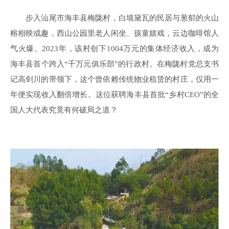
步入汕尾市海丰县梅陇村，白墙黛瓦的民居与葱郁的火山
榕相映成趣，西山公园里老人闲坐、孩童嬉戏，云边咖啡馆人
气火爆。2023年，该村创下1004万元的集体经济收入，成为
海丰县首个跨入“千万元俱乐部”的行政村。在梅陇村党总支书
记高剑川的带领下，这个曾依赖传统物业租赁的村庄，仅用一
年便实现收入翻倍增长。这位获聘海丰县首批“乡村CEO”的全
国人大代表究竟有何破局之道？