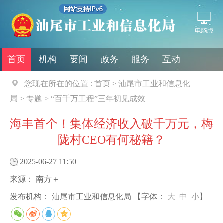
首页
机构
要闻
政务
服务
互动
您现在所在的位置 :
首页
>
汕尾市工业和信息化
局
>
专题
>
“百千万工程”三年初见成效
海丰首个！集体经济收入破千万元，梅
陇村CEO有何秘籍？
2025-06-27 11:50
来源：
南方＋
发布机构：
汕尾市工业和信息化局
【字体：
大
中
小
】