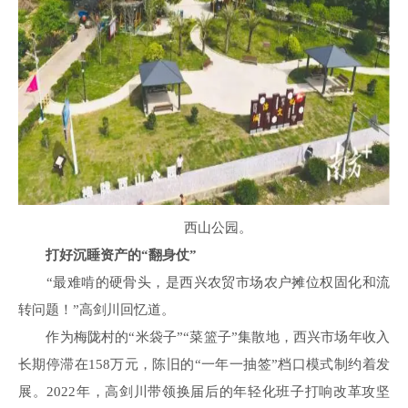
西山公园。
打好沉睡资产的“翻身仗”
“最难啃的硬骨头，是西兴农贸市场农户摊位权固化和流
转问题！”高剑川回忆道。
作为梅陇村的“米袋子”“菜篮子”集散地，西兴市场年收入
长期停滞在158万元，陈旧的“一年一抽签”档口模式制约着发
展。2022年，高剑川带领换届后的年轻化班子打响改革攻坚