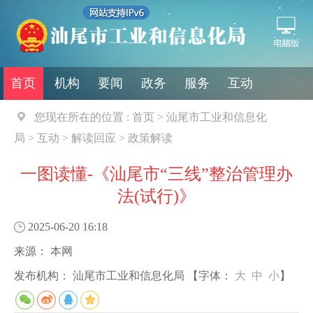
首页
机构
要闻
政务
服务
互动
您现在所在的位置 :
首页
>
汕尾市工业和信息化
局
>
互动
>
解读回应
>
政策解读
一图读懂-《汕尾市“三线”整治管理办
法(试行)》
2025-06-20 16:18
来源：
本网
发布机构：
汕尾市工业和信息化局
【字体：
大
中
小
】