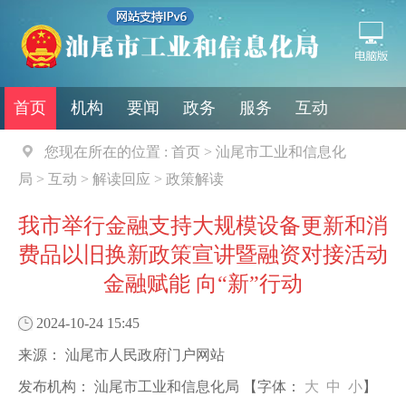
首页
机构
要闻
政务
服务
互动
您现在所在的位置 :
首页
>
汕尾市工业和信息化
局
>
互动
>
解读回应
>
政策解读
我市举行金融支持大规模设备更新和消
费品以旧换新政策宣讲暨融资对接活动
金融赋能 向“新”行动
2024-10-24 15:45
来源：
汕尾市人民政府门户网站
发布机构：
汕尾市工业和信息化局
【字体：
大
中
小
】