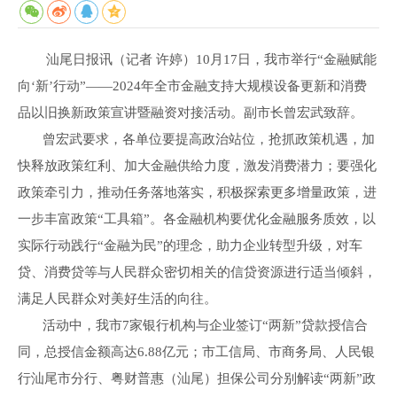
汕尾日报讯（记者 许婷）10月17日，我市举行“金融赋能
向‘新’行动”——2024年全市金融支持大规模设备更新和消费
品以旧换新政策宣讲暨融资对接活动。副市长曾宏武致辞。
曾宏武要求，各单位要提高政治站位，抢抓政策机遇，加
快释放政策红利、加大金融供给力度，激发消费潜力；要强化
政策牵引力，推动任务落地落实，积极探索更多增量政策，进
一步丰富政策“工具箱”。各金融机构要优化金融服务质效，以
实际行动践行“金融为民”的理念，助力企业转型升级，对车
贷、消费贷等与人民群众密切相关的信贷资源进行适当倾斜，
满足人民群众对美好生活的向往。
活动中，我市7家银行机构与企业签订“两新”贷款授信合
同，总授信金额高达6.88亿元；市工信局、市商务局、人民银
行汕尾市分行、粤财普惠（汕尾）担保公司分别解读“两新”政