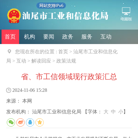
首页
机构
要闻
政务
服务
互动
您现在所在的位置 :
首页
>
汕尾市工业和信息化
局
>
互动
>
解读回应
>
政策法规
省、市工信领域现行政策汇总
2024-11-06 15:28
来源：
本网
发布机构：
汕尾市工业和信息化局
【字体：
大
中
小
】