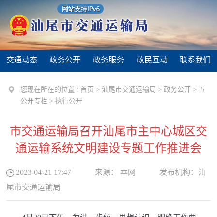
交通动态
政务公开
政务服务
政民互动
联系我们
您现在所在的位置 :
首页
>
汕尾市交通运输局
>
政务公开
>
五
公开专栏
>
执行公开
市交通运输局召开汕尾市主中心城区交
通运输系统文明建设专题工作推进会
2023-04-21 17:47
来源：
本网
发布机构：
汕
尾市交通运输局