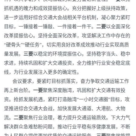
抓机遇的魄力和成效提振信心。充分把握好上级扶持政策，
进一步运用好综合交通大会战相关平台机制，凝心聚力紧盯
目标，一锤接着一锤敲、一件接着一件干。
二要
以全面深化
改革提振信心。坚持全面深化改革，攻坚解决工作中存在的
“硬骨头”“硬任务”，切实用良好改革成效推动行业实现高质
量发展。
三要
以稳定的环境提振信心。坚持稳字当头、稳中
求进，持续巩固和扩大交通投资，全力维护行业安全稳定底
线，为行业发展注入更多的确定性。
会议要求，要紧盯目标抓落实，奋力争取交通运输工作
再上新台阶。
一要
聚焦深度融湾，巩固和扩大交通有效投
资。抢抓发展机遇，紧盯打造融湾“一小时交通圈”目标，攻
坚推进综合交通大会战，加快发展大通道、大港航、大物
流。
二要
聚焦行业治理，着力提升交通运输质效。下大力气
解决群众急难愁盼问题，推动行业平稳有序健康发展，不断
为人民群众提供更加优质的交通运输服务。
三要
聚焦效能提