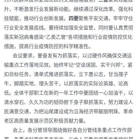
升，不断激发行业发展新动能。继续通过深化改革、强化科
技赋能，推动行业创新发展。
四要
聚焦平安交通，牢牢守住
行业安全发展底线。要持续加强安全监管，同时要认真贯彻
落实新冠病毒感染“乙类乙管”各项措施和行业疫情防控优化
措施，提高行业疫情防控的科学精准性。
会议要求，要奋发有为抓落实，以过硬作风确保交通运
输重点工作落地见效。始终牢记“空谈误国、实干兴邦”，紧
扣目标任务，清单式推进抓落实，立下愚公志，甘当孺子
牛，脚踏实地、埋头苦干，以抓落实的实际论英雄、论高
低。全体干部职工在新的一年工作中要团结一心加油干，以
滴水穿石、久久为功的韧劲俯下身子狠抓落实，努力建设人
民满意交通，为把汕尾建设成为沿海经济带靓丽明珠、革命
老区高质量发展示范区积极贡献力量。
会上，各分管领导围绕做好各自分管线条重点工作作部