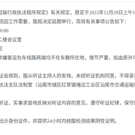
政执法程序规定》有关规定，原定于2022年12月29日上午
现因工作需要，我局决定延期举行，现将有关事项公告如下：
:00
二楼会议室
司
涉嫌客运包车线路两端均不在车籍所在地，情节严重，拟由原许
证会规则，服从听证主持人的安排。未经听证机构同意，不得录
执法支队法制室（汕尾市城区红草镇埔边工业区汕尾市交通运输
听证，实事求是地反映对听证内容的意见，遵守听证纪律，保守
示身份证件，并提供24小时内核酸检测结果阴性证明。