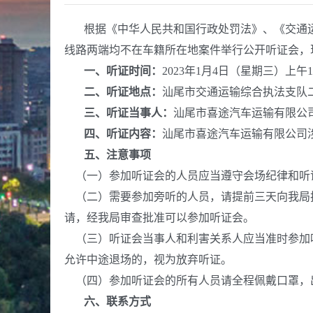
根据《中华人民共和国行政处罚法》、《交通运输行
线路两端均不在车籍所在地案件举行公开听证会，
一、听证时间
：
2023年1月4日（星期三）上午10
二、听证地点
：
汕尾市交通运输综合执法支队
三、听证当事人：
汕尾市喜途汽车运输有限公
四、听证内容：
汕尾市喜途汽车运输有限公司
五
、注意事项
（一）参加听证会的人员应当遵守会场纪律和听
（二）需要参加旁听的人员，请提前三天向我局
请，经我局审查批准可以参加听证会。
（三）听证会当事人和利害关系人应当准时参加
允许中途退场的，视为放弃听证。
（四）参加听证会的所有人员请全程佩戴口罩，出
六
、联系方式