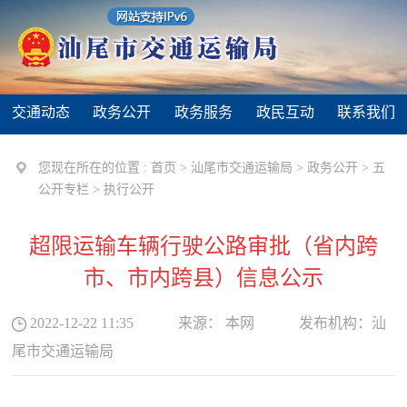
交通动态
政务公开
政务服务
政民互动
联系我们
您现在所在的位置 :
首页
>
汕尾市交通运输局
>
政务公开
>
五
公开专栏
>
执行公开
超限运输车辆行驶公路审批（省内跨
市、市内跨县）信息公示
2022-12-22 11:35
来源：
本网
发布机构：
汕
尾市交通运输局