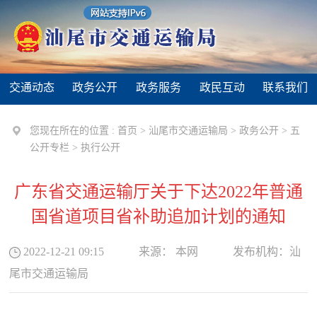
交通动态
政务公开
政务服务
政民互动
联系我们
您现在所在的位置 :
首页
>
汕尾市交通运输局
>
政务公开
>
五
公开专栏
>
执行公开
广东省交通运输厅关于下达2022年普通
国省道项目省补助追加计划的通知
2022-12-21 09:15
来源：
本网
发布机构：
汕
尾市交通运输局