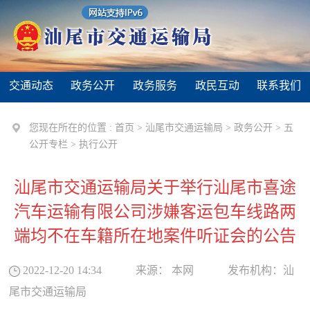
交通动态
政务公开
政务服务
政民互动
联系我们
您现在所在的位置 :
首页
>
汕尾市交通运输局
>
政务公开
>
五
公开专栏
>
执行公开
汕尾市交通运输局关于举行汕尾市喜途
汽车运输有限公司涉嫌客运包车线路两
端均不在车籍所在地案件听证会的公告
2022-12-20 14:34
来源：
本网
发布机构：
汕
尾市交通运输局