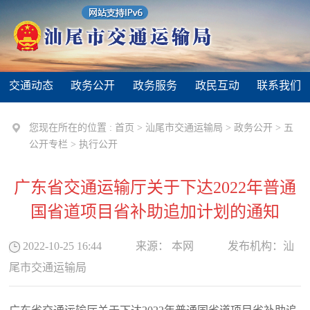
交通动态
政务公开
政务服务
政民互动
联系我们
您现在所在的位置 :
首页
>
汕尾市交通运输局
>
政务公开
>
五
公开专栏
>
执行公开
广东省交通运输厅关于下达2022年普通
国省道项目省补助追加计划的通知
2022-10-25 16:44
来源：
本网
发布机构：
汕
尾市交通运输局