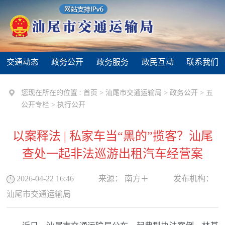
交通动态
政务公开
政务服务
政民互动
联系我们
您现在所在的位置 :
首页
>
汕尾市交通运输局
>
政务公开
>
五
公开专栏
>
执行公开
以案释法 | 私家车当“黑的”揽客？汕尾
查处一起非法巡游出租汽车经营案
2026-04-22 16:46
来源：
南方＋
发布机构：
汕尾市交通运输局