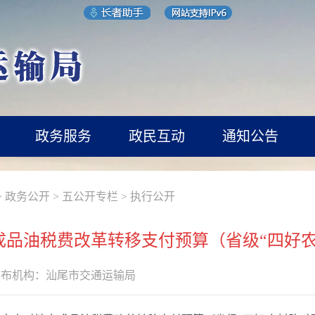
政务服务
政民互动
通知公告
>
政务公开
>
五公开专栏
>
执行公开
方成品油税费改革转移支付预算（省级“四好
发布机构：
汕尾市交通运输局