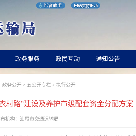
政务服务
政民互动
通知公告
>
政务公开
>
五公开专栏
>
执行公开
四好农村路”建设及养护市级配套资金分配方
发布机构：
汕尾市交通运输局