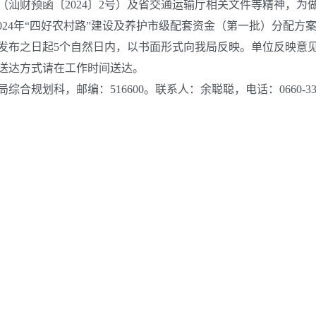
汕财预函〔2024〕2号）及省交通运输厅相关文件等精神，为做
024年“四好农村路”建设及养护市级配套资金（第一批）分配方
布之日起5个自然日内，以书面形式向我局反映。单位反映意见
送达方式请在工作时间送达。
科，邮编：516600。联系人：余聪聪，电话：0660-3324