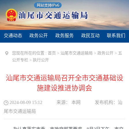
交通动态
政务公开
政务服务
政民互动
联系我们
您现在所在的位置 :
首页
>
汕尾市交通运输局
>
政务公开
>
五
公开专栏
>
执行公开
汕尾市交通运输局召开全市交通基础设
施建设推进协调会
2024-08-09 15:12
来源：
本网
发布机构：
汕
尾市交通运输局