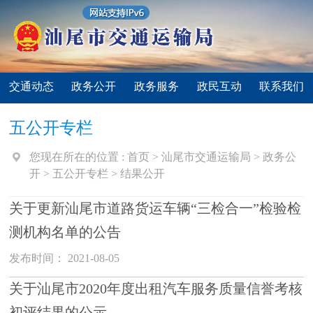
交通动态
政务公开
政务服务
政民互动
联系我们
五公开专栏
您现在所在的位置 :
首页
>
汕尾市交通运输局
>
政务公
开
>
五公开专栏
>
结果公开
关于更新汕尾市道路货运车辆“三检合一”检验检
测机构名单的公告
发布时间： 2021-08-05
关于汕尾市2020年度出租汽车服务质量信誉考核
初评结果的公示