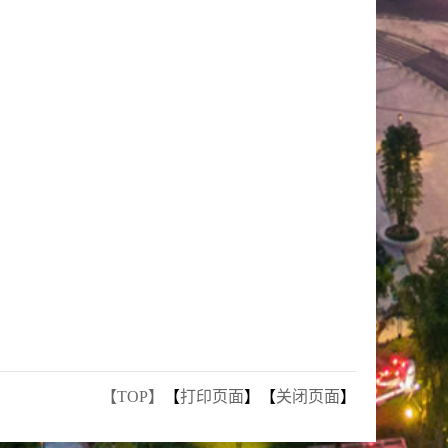
【TOP】
【
打印页面
】【
关闭页面
】