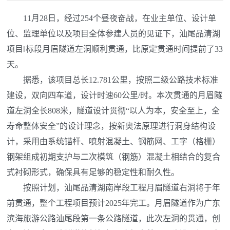
11月28日，经过254个昼夜奋战，在业主单位、设计单
位、监理单位以及项目全体参建人员的见证下，汕尾品清湖
项目‖标段月眉隧道左洞顺利贯通，比原定贯通时间提前了33
天。
据悉，该项目总长12.781公里，按照二级公路技术标准
建设，双向四车道，设计时速60公里/时。本次贯通的月眉隧
道左洞全长808米，隧道设计贯彻“以人为本，安全至上，全
寿命整体安全”的设计理念，按新奥法原理进行洞身结构设
计，采用由系统锚杆、喷射混凝土、钢筋网、工字（格栅）
钢架组成初期支护与二次模筑（钢筋）混凝土相结合的复合
式衬砌形式，确保具有足够的稳定性和耐久性。
按照计划，汕尾品清湖南岸段工程月眉隧道右洞将于年
前贯通，整个工程项目预计2025年完工。月眉隧道作为广东
滨海旅游公路汕尾段第一条公路隧道，此次左洞的贯通，创