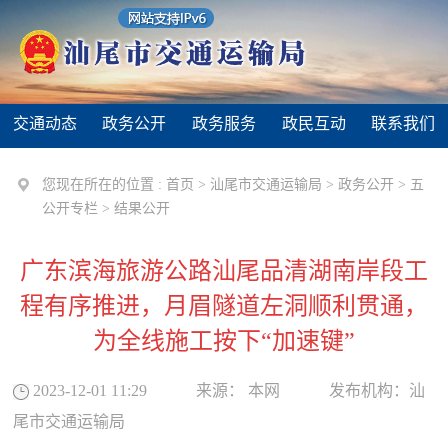
交通动态
政务公开
政务服务
政民互动
联系我们
您现在所在的位置 :
首页
>
汕尾市交通运输局
>
政务公开
>
五
公开专栏
>
结果公开
广东滨海旅游公路汕尾品清湖南岸段工
程有序推进，月眉隧道左洞顺利贯通，
为全线施工按下“加速键”
2023-12-01 11:29
来源：
本网
发布机构：
汕
尾市交通运输局