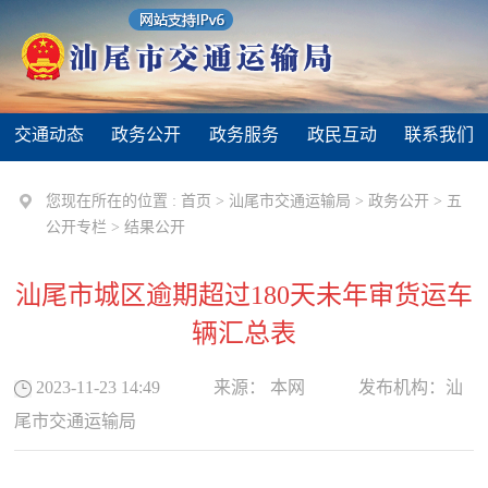
交通动态
政务公开
政务服务
政民互动
联系我们
您现在所在的位置 :
首页
>
汕尾市交通运输局
>
政务公开
>
五
公开专栏
>
结果公开
汕尾市城区逾期超过180天未年审货运车
辆汇总表
2023-11-23 14:49
来源：
本网
发布机构：
汕
尾市交通运输局