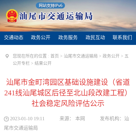
交通动态
政务公开
政务服务
政民互动
联系我们
您现在所在的位置 :
首页
>
汕尾市交通运输局
>
政务公开
>
五
公开专栏
>
结果公开
汕尾市金町湾园区基础设施建设（省道
241线汕尾城区后径至北山段改建工程）
社会稳定风险评估公示
2023-01-10 19:11
来源：
本网
发布机构：
汕
尾市交通运输局