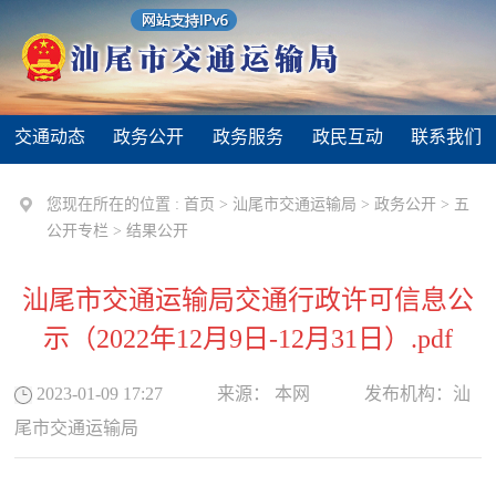
交通动态
政务公开
政务服务
政民互动
联系我们
您现在所在的位置 :
首页
>
汕尾市交通运输局
>
政务公开
>
五
公开专栏
>
结果公开
汕尾市交通运输局交通行政许可信息公
示（2022年12月9日-12月31日）.pdf
2023-01-09 17:27
来源：
本网
发布机构：
汕
尾市交通运输局