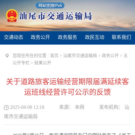
交通动态
政务公开
政务服务
政民互动
联系我们
您现在所在的位置 :
首页
>
汕尾市交通运输局
>
政务公开
>
五
公开专栏
>
结果公开
关于道路旅客运输经营期限届满延续客
运班线经营许可公示的反馈
2025-08-08 12:18
来源：
本网
发布机构：
汕
尾市交通运输局