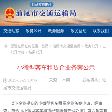
交通动态
政务公开
政务服务
政民互动
联系我们
您现在所在的位置 :
首页
>
汕尾市交通运输局
>
政务公开
>
五
公开专栏
>
结果公开
小微型客车租赁企业备案公示
2025-03-27 10:46
来源：
本网
发布机构：
汕
尾市交通运输局
以下企业提交的小微型客车租赁企业备案申请，经审
查，符合《小微型客车租赁经营服务管理办法》第六条等有