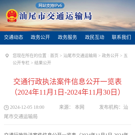
交通动态
政务公开
政务服务
政民互动
联系我们
您现在所在的位置 :
首页
>
汕尾市交通运输局
>
政务公开
>
五
公开专栏
>
结果公开
交通行政执法案件信息公开一览表
（2024年11月1日-2024年11月30日）
2024-12-05 18:00
来源：
本网
发布机构：
汕
尾市交通运输局