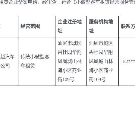
客车租赁企业备案申请，经审查，符合《小微型客车租赁经营服务
企业注册地
服务机构地
称
经营范围
联系
址
址
汕尾市城区
汕尾市城区
碧桂园华附
碧桂园华附
伟越汽车
传统小微型客
凤凰城山林
凤凰城山林
182**
限公司
车租赁
海小区商业
海小区商业
街109号
街109号