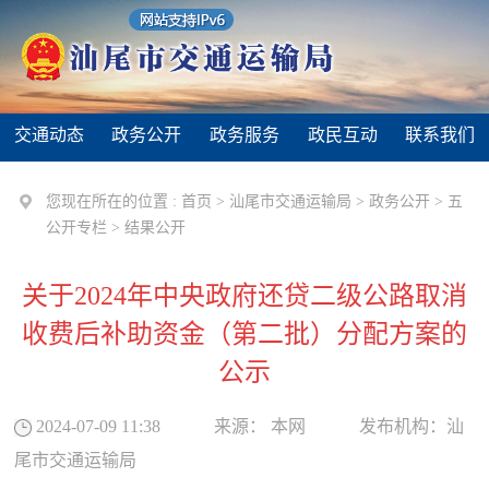
交通动态
政务公开
政务服务
政民互动
联系我们
您现在所在的位置 :
首页
>
汕尾市交通运输局
>
政务公开
>
五
公开专栏
>
结果公开
关于2024年中央政府还贷二级公路取消
收费后补助资金（第二批）分配方案的
公示
2024-07-09 11:38
来源：
本网
发布机构：
汕
尾市交通运输局