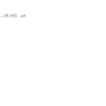
月29日）.pdf