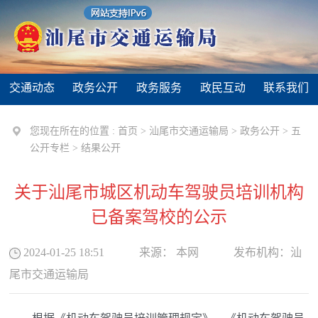
交通动态
政务公开
政务服务
政民互动
联系我们
您现在所在的位置 :
首页
>
汕尾市交通运输局
>
政务公开
>
五
公开专栏
>
结果公开
关于汕尾市城区机动车驾驶员培训机构
已备案驾校的公示
2024-01-25 18:51
来源：
本网
发布机构：
汕
尾市交通运输局