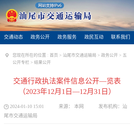
交通动态
政务公开
政务服务
政民互动
联系我们
您现在所在的位置 :
首页
>
汕尾市交通运输局
>
政务公开
>
五
公开专栏
>
结果公开
交通行政执法案件信息公开—览表
（2023年12月1日—12月31日）
2024-01-10 15:01
来源：
本网
发布机构：
汕
尾市交通运输局