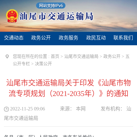
交通动态
政务公开
政务服务
政民互动
联系我们
您现在所在的位置 :
首页
>
汕尾市交通运输局
>
政务公开
>
五
公开专栏
>
决策公开
汕尾市交通运输局关于印发《汕尾市物
流专项规划（2021-2035年）》的通知
2022-11-25 09:06
来源：
本网
发布机构：
汕
尾市交通运输局