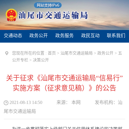
交通动态
政务公开
政务服务
政民互动
联系我们
您现在所在的位置 :
首页
>
汕尾市交通运输局
>
政务公开
>
五
公开专栏
>
决策公开
关于征求《汕尾市交通运输局“信易行”
实施方案（征求意见稿）》的公告
2021-08-13 14:50
来源：
本网
发布机构：
汕
尾市交通运输局