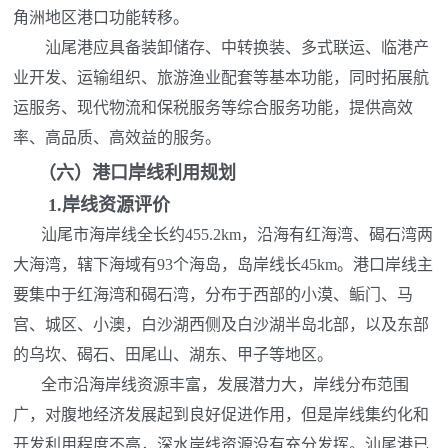
角洲地区港口功能转移。
汕尾港应具备装卸储存、中转换装、多式联运、临港产
业开发、运输组织、旅游渔业配套等基本功能，同时拓展航
运服务、现代物流和保税服务等综合服务功能，提供高效
率、高品质、高效益的服务。
（六）
港口岸线利用规划
1.
岸线资源评价
汕尾市海岸线全长约455.2km，沿海有红海湾、碣石湾两
大海湾，辖下海域有93个海岛，岛岸线长45km。港口岸线主
要集中于红海湾和碣石湾，分布于西部的小漠、鲘门、马
宫、城区、小澳，白沙湖西侧及白沙湖半岛北部，以及东部
的乌坎、碣石、田尾山、湖东、甲子等地区。
全市沿海岸线资源丰富，发展潜力大，岸线分布范围
广，对腹地经济发展起到良好促进作用，但是岸线集约化和
开发利用程度不高，深水岸线资源没有充分发挥。汕尾港已