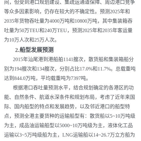
间，但受到港口规划建设、集疏运通道保障、周边港口竞争
等众多因素影响，仍存在较大的不确定性。预测2025年和
2035年货物吞吐量为4000万吨和10800万吨，其中集装箱吞
吐量为50万TEU和240万TEU，预测2025年和2035年客运量
为10万人次和25万人次。
2.
船型发展预测
2015年汕尾港到港船舶1141艘次，散货船和集装箱船分
别为194艘次和134艘次，分别占比17.0%和11.7%。总载重吨
达到844.0万吨，平均载重吨为7397吨。
根据港口吞吐量预测水平，结合规划确定的各港区的功
能、自然条件、航道水深条件和规划布局，考虑了近年来国
际、国内船型的特点和发展趋势，以及邻近港口的船型特
点，预测全港主要货种的运输船型有：散货船以5~10万吨级
为主，成品油运输船型以5000~10万吨级为主，液体化工品
运输以3~5万吨级船为主，LNG运输船以14~26.7万立方船为