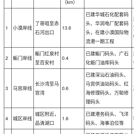
（km）
已建华城石化配套码
了哥咀至赤
头、华润电厂配套码
1
小漠岸线
13.6
石河出口
头，在建小漠国际物
流港一期工程
鲘门红泉村
已建鲘门码头、广石
2
鲘门岸线
0.4
至百安村
化蛎门油库码头
已建深汕石油码头、
长沙湾至马
马宫供油站码头、红
3
马宫岸线
0.6
宫湾
海修理码头、万聪修
理码头
城区附近，
已建港务码头、飞洋
4
城区岸线
1.6
品清湖口
码头、海事泊位等