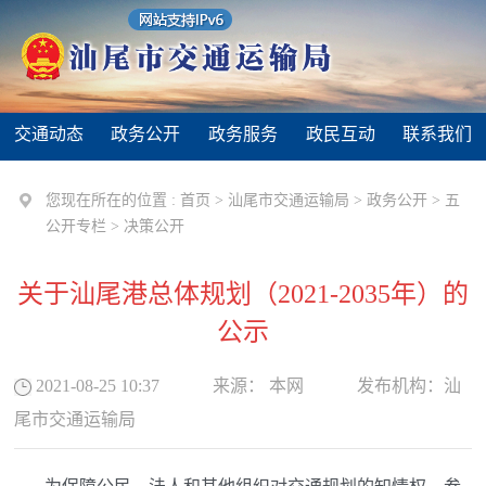
交通动态
政务公开
政务服务
政民互动
联系我们
您现在所在的位置 :
首页
>
汕尾市交通运输局
>
政务公开
>
五
公开专栏
>
决策公开
关于汕尾港总体规划（2021-2035年）的
公示
2021-08-25 10:37
来源：
本网
发布机构：
汕
尾市交通运输局