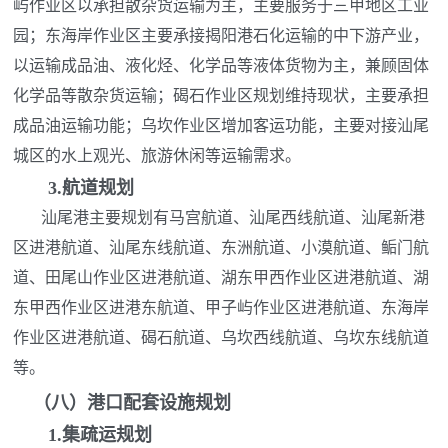
屿作业区以承担散杂货运输为主，主要服务于三甲地区工业
园；东海岸作业区主要承接揭阳港石化运输的中下游产业，
以运输成品油、液化烃、化学品等液体货物为主，兼顾固体
化学品等散杂货运输；碣石作业区规划维持现状，主要承担
成品油运输功能；乌坎作业区增加客运功能，主要对接汕尾
城区的水上观光、旅游休闲等运输需求。
3.航道
规划
汕尾港主要规划有马宫航道、汕尾西线航道、汕尾新港
区进港航道、汕尾东线航道、东洲航道、小漠航道、鲘门航
道、田尾山作业区进港航道、湖东甲西作业区进港航道、湖
东甲西作业区进港东航道、甲子屿作业区进港航道、东海岸
作业区进港航道、碣石航道、乌坎西线航道、乌坎东线航道
等。
（八）
港口配套设施规划
1.
集疏运规划