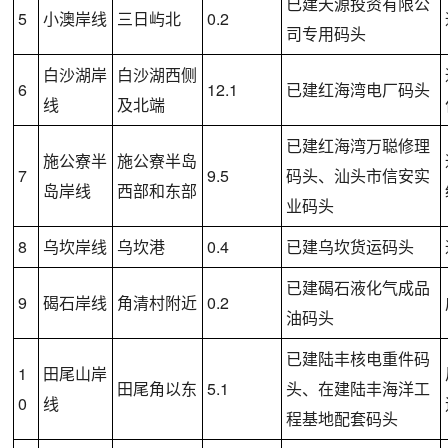
已建天源投资有限公
5
小澳岸线
三日屿北
0.2
司专用码头
白沙湖岸
白沙湖西侧
6
12.1
已建红海湾电厂码头
线
及北端
已建红海湾万聪修理
施公寮半
施公寮半岛
7
9.5
码头、汕头市信安实
岛岸线
西部和东部
业码头
8
乌坎岸线
乌坎港
0.4
已建乌坎货运码头
已建碣石液化气成品
9
碣石岸线
角清村附近
0.2
油码头
已建陆丰核电重件码
1
田尾山岸
田尾角以东
5.1
头、在建陆丰海洋工
0
线
程基地配套码头