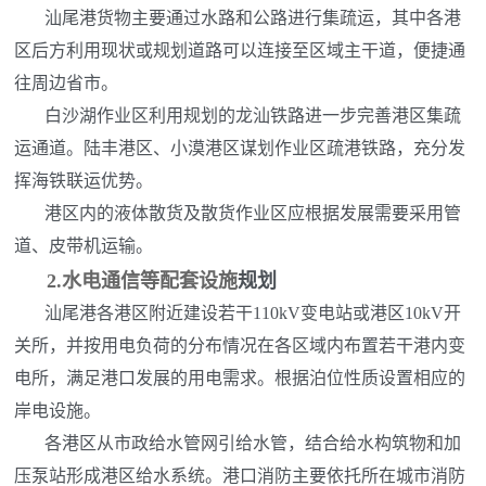
汕尾港货物主要通过水路和公路进行集疏运，其中各港
区后方利用现状或规划道路可以连接至区域主干道，便捷通
往周边省市。
白沙湖作业区利用规划的龙汕铁路进一步完善港区集疏
运通道。陆丰港区、小漠港区谋划作业区疏港铁路，充分发
挥海铁联运优势。
港区内的液体散货及散货作业区应根据发展需要采用管
道、皮带机运输。
2.水电通信等配套设施
规划
汕尾港各港区附近建设若干110kV变电站或港区10kV开
关所，并按用电负荷的分布情况在各区域内布置若干港内变
电所，满足港口发展的用电需求。根据泊位性质设置相应的
岸电设施。
各港区从市政给水管网引给水管，结合给水构筑物和加
压泵站形成港区给水系统。港口消防主要依托所在城市消防