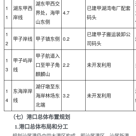
湖东甲西交
1
湖东甲西
已建甲湖湾电厂配套
界处，海甲
4.7 
1
岸线
码头
山东侧
1
已建甲子搬运装卸公
甲子岸线
甲子镇东侧
0.2
2
司码头
甲子航道入
1
甲子屿岸
口至甲子角
2.2 
未开发利用
3
线
麒麟山
湖仔墩至东
1
东海岸岸
海岸林场东
3.2 
未开发利用
4
线
北端
（七）
港口总体布置规划
1.
港口总体布局
和分工
规划汕尾港仍由四大港区构成，即汕尾港区、汕尾新港