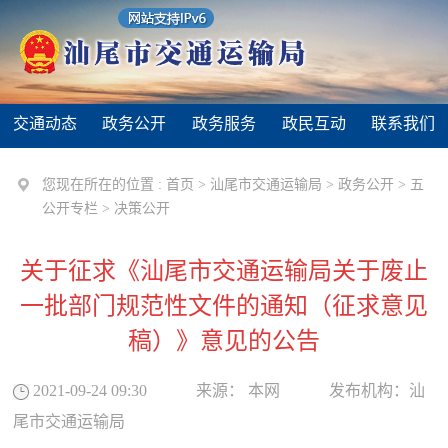
交通动态
政务公开
政务服务
政民互动
联系我们
您现在所在的位置 :
首页
>
汕尾市交通运输局
>
政务公开
>
五
公开专栏
>
决策公开
关于征求《汕尾市交通运输局关于废止
一批部门规范性文件的通知（征求意见
稿）》意见的公告
2021-09-24 09:30
来源：
本网
发布机构：
汕
尾市交通运输局