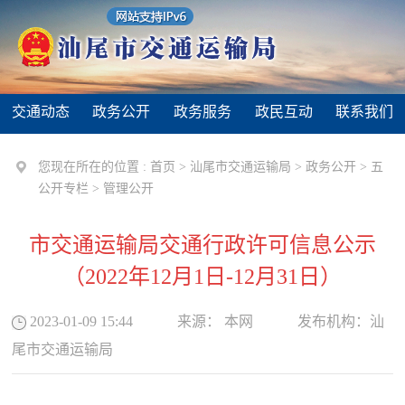
交通动态
政务公开
政务服务
政民互动
联系我们
您现在所在的位置 :
首页
>
汕尾市交通运输局
>
政务公开
>
五
公开专栏
>
管理公开
市交通运输局交通行政许可信息公示
（2022年12月1日-12月31日）
2023-01-09 15:44
来源：
本网
发布机构：
汕
尾市交通运输局