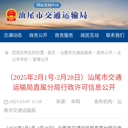
交通动态
政务公开
政务服务
政民互动
联系我们
您现在所在的位置 :
首页
>
汕尾市交通运输局
>
政务公开
>
五
公开专栏
>
管理公开
（2025年2月1号-2月28日）汕尾市交通
运输局直属分局行政许可信息公开
2025-03-07 11:56
来源：
本网
发布机构：
汕
尾市交通运输局