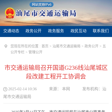
交通动态
政务公开
政务服务
政民互动
联系我们
您现在所在的位置 :
首页
>
汕尾市交通运输局
>
政务公开
>
五
公开专栏
>
管理公开
市交通运输局召开国道G236线汕尾城区
段改建工程开工协调会
2025-02-14 10:36
来源：
本网
发布机构：
汕
尾市交通运输局