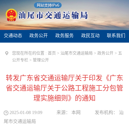
交通动态
政务公开
政务服务
政民互动
联系我们
您现在所在的位置 :
首页
>
汕尾市交通运输局
>
政务公开
>
五
公开专栏
>
管理公开
转发广东省交通运输厅关于印发《广东
省交通运输厅关于公路工程施工分包管
理实施细则》的通知
2025-01-08 19:09
来源：
本网
发布机构：
汕
尾市交通运输局