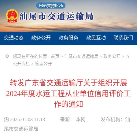
交通动态
政务公开
政务服务
政民互动
联系我们
您现在所在的位置 :
首页
>
汕尾市交通运输局
>
政务公开
>
五
公开专栏
>
管理公开
转发广东省交通运输厅关于组织开展
2024年度水运工程从业单位信用评价工
作的通知
2025-01-08 11:13
来源：
本网
发布机构：
汕
尾市交通运输局