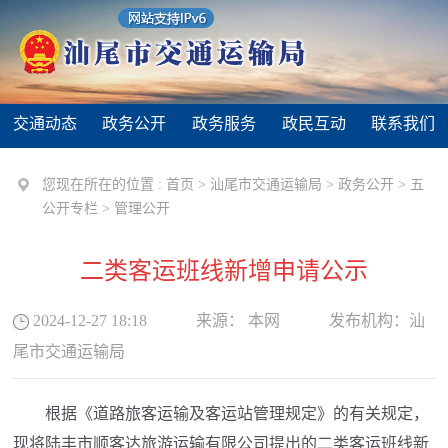
交通动态
政务公开
政务服务
政民互动
联系我们
您现在所在的位置 :
首页
>
汕尾市交通运输局
>
政务公开
>
五
公开专栏
>
管理公开
二类客运班线新增申请公示
2024-12-27 18:18
来源：
本网
发布机构：
汕
尾市交通运输局
根据《道路旅客运输及客运站管理规定》的有关规定，
现将陆丰市顺客达旅游运输有限公司提出的二类客运班线新