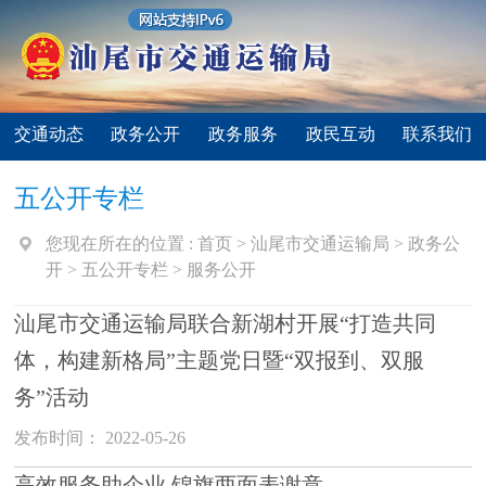
交通动态
政务公开
政务服务
政民互动
联系我们
五公开专栏
您现在所在的位置 :
首页
>
汕尾市交通运输局
>
政务公
开
>
五公开专栏
>
服务公开
汕尾市交通运输局联合新湖村开展“打造共同
体，构建新格局”主题党日暨“双报到、双服
务”活动
发布时间： 2022-05-26
高效服务助企业 锦旗两面表谢意