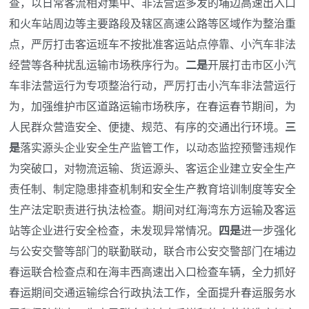
查，以日常客流相对集中、非法营运多发的埔边高速出入口
和火车站周边等主要路段及辖区高速公路等区域作为整治重
点，严厉打击客运班车不按批准客运站点停靠、小汽车非法
经营等各种扰乱运输市场秩序行为。
二是
开展打击市区小汽
车非法营运行为专项整治行动，严厉打击小汽车非法营运行
为，加强维护市区道路运输市场秩序，在春运春节期间，为
人民群众营造安全、便捷、规范、有序的交通出行环境。
三
是
落实源头企业安全生产监管工作，以动态监控预警违规作
为突破口，对物流运输、货运源头、客运企业建立安全生产
责任制、制定隐患排查机制和安全生产教育培训制度等安全
生产法定职责进行执法检查。期间对红海湾东方运输及客运
站等企业进行安全检查，未发现异常情况。
四是
进一步强化
与公安交警等部门的联勤联动，联合市公安交警部门在埔边
春运联合检查点和在海丰西高速出入口检查车辆，全力抓好
春运期间交通运输综合行政执法工作，全面提升春运服务水